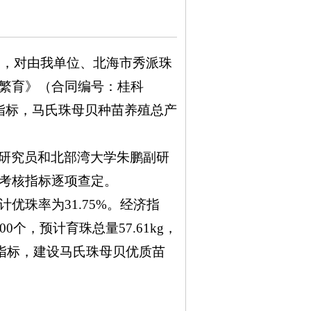
岛
，对由我单位
、北海市秀派珠
繁育》（合同编号：桂科
济指标，马氏珠母贝种苗养殖总产
研究员和北部湾大学朱鹏副研
考核指标逐项查定。
计优珠率为31.75%。经济指
0个，预计育珠总量57.61kg，
其他指标，建设马氏珠母贝优质苗