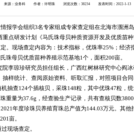
来源：业务科 作者：许明珠 浏览次数：38234 发表时间：2022-1-13
技情报学会
组织
3名专家组成专家查定组
在北海市涠洲
西重点研发计划《马氏珠母贝种质资源开发及优质苗种
查定。现场查定内容为：
技术指标，优珠率
25%；经
马氏珠母贝优质苗种养殖示范基地1个，面积200亩。
究院李琼珍研究员担任组长，广西红树林研究中心阎冰
、抽样统计、查阅原始资料
、听取汇报
，
对照项目合同
随机抽查
124个插核贝，采珠148粒，其中优珠47粒，统
重量为37.6g，经查验生产记录，共有查核贝数38000
算，2021年度珍珠贝养殖育珠总产值为144.03万元。
01亩。
通过现场查定。