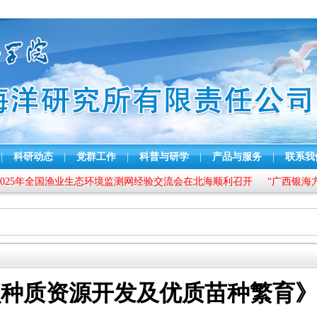
|
科研动态
|
党群工作
|
科普与研学
|
产品与服务
|
联系我
年全国渔业生态环境监测网经验交流会在北海顺利召开
“广西银海方格星虫
贝种质资源开发及优质苗种繁育