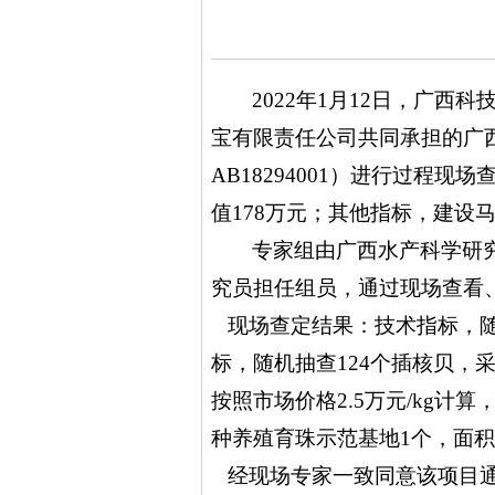
2022年
1
月
12
日，
广西科
宝有限责任公司共同
承担的
广
AB18294001）
进行
过程
现场
值178万元；其他指标，建设
专家组
由广西水产科学研
究员担任组员，
通过现场查看
现场查定结果：技术指标，
标，随机抽查124个插核贝，采珠
按照市场价格2.5万元/kg计
种养殖育珠示范基地1个，面积2
经现场专家一致同意该项目