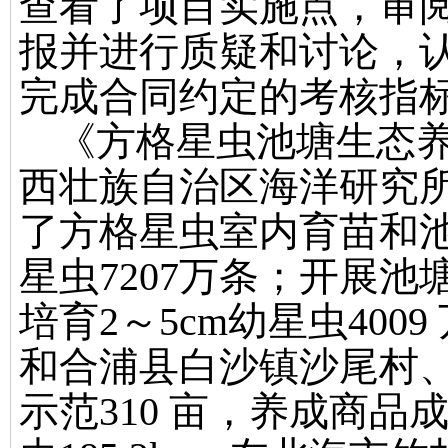
查看了项目实施点，审
报并进行质疑和讨论，
完成合同约定的考核指
《方格星虫池塘生态
西壮族自治区海洋研究
了方格星虫室内育苗和
星虫
7207
万条；开展池
培育
2
～
5cm
幼星虫
4009
和合浦县白沙镇沙尾村
示范
310
亩，养成商品